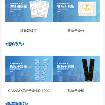
除味活碳宝
香味干燥包
<运输系列>
CASANO货柜干燥条D-1000
除味干燥棒
<防霉剂系列>