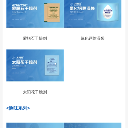
蒙脱石干燥剂
氯化钙除湿袋
太阳花干燥剂
<除味系列>