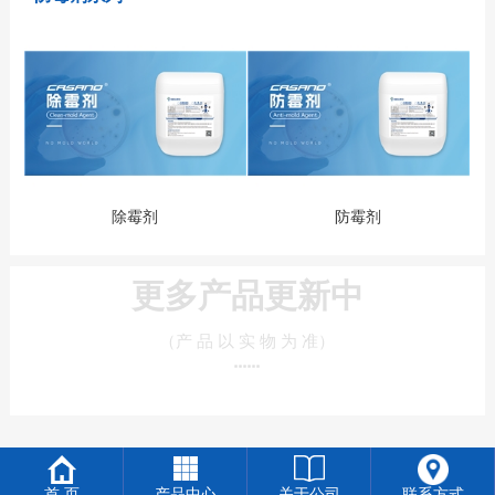
除霉剂
防霉剂
更多产品更新中
（产 品 以 实 物 为 准）
■ ■ ■ ■ ■ ■
首 页
产品中心
关于公司
联系方式